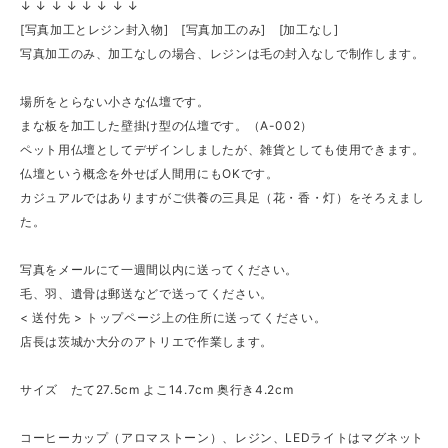
↓ ↓ ↓ ↓ ↓ ↓ ↓ ↓
[写真加工とレジン封入物] [写真加工のみ] [加工なし]
写真加工のみ、加工なしの場合、レジンは毛の封入なしで制作します。
場所をとらない小さな仏壇です。
まな板を加工した壁掛け型の仏壇です。（A-002）
ペット用仏壇としてデザインしましたが、雑貨としても使用できます。
仏壇という概念を外せば人間用にもOKです。
カジュアルではありますがご供養の三具足（花・香・灯）をそろえまし
た。
写真をメールにて一週間以内に送ってください。
毛、羽、遺骨は郵送などで送ってください。
< 送付先 > トップページ上の住所に送ってください。
店長は茨城か大分のアトリエで作業します。
サイズ たて27.5cm よこ14.7cm 奥行き4.2cm
コーヒーカップ（アロマストーン）、レジン、LEDライトはマグネット