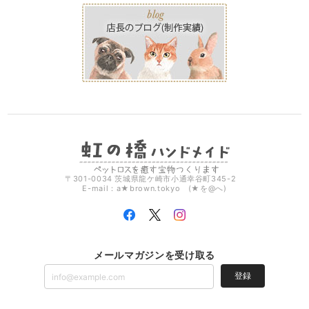
〒301-0034 茨城県龍ケ崎市小通幸谷町345-2
E-mail：a★brown.tokyo (★を@へ)
メールマガジンを受け取る
登録