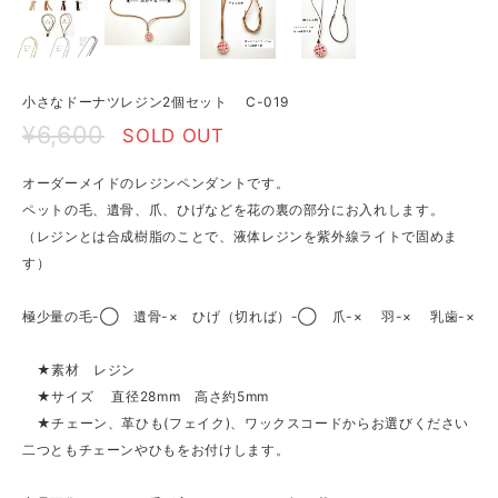
小さなドーナツレジン2個セット C-019
¥6,600
SOLD OUT
オーダーメイドのレジンペンダントです。
ペットの毛、遺骨、爪、ひげなどを花の裏の部分にお入れします。
（レジンとは合成樹脂のことで、液体レジンを紫外線ライトで固めま
す）
極少量の毛-◯ 遺骨-× ひげ（切れば）-◯ 爪-× 羽-× 乳歯-×
★素材 レジン
★サイズ 直径28mm 高さ約5mm
★チェーン、革ひも(フェイク)、ワックスコードからお選びください
二つともチェーンやひもをお付けします。