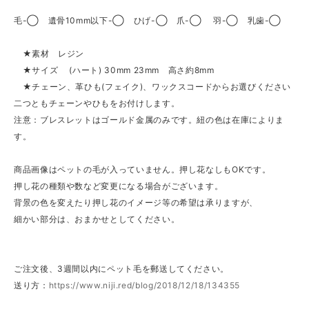
毛-◯ 遺骨10mm以下-◯ ひげ-◯ 爪-◯ 羽-◯ 乳歯-◯
★素材 レジン
★サイズ (ハート) 30mm 23mm 高さ約8mm
★チェーン、革ひも(フェイク)、ワックスコードからお選びください
二つともチェーンやひもをお付けします。
注意：ブレスレットはゴールド金属のみです。紐の色は在庫によりま
す。
商品画像はペットの毛が入っていません。押し花なしもOKです。
押し花の種類や数など変更になる場合がございます。
背景の色を変えたり押し花のイメージ等の希望は承りますが、
細かい部分は、おまかせとしてください。
ご注文後、3週間以内にペット毛を郵送してください。
送り方：
https://www.niji.red/blog/2018/12/18/134355