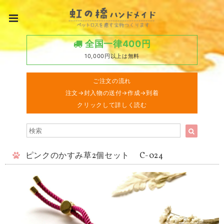
全国一律400円
10,000円以上は無料
ご注文の流れ
注文→封入物の送付→作成→到着
クリックして詳しく読む
ピンクのかすみ草2個セット C-024